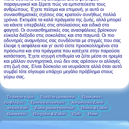
παραγωγικοί και ξέρετε πώς να εμπιστεύεστε τους
ανθρώπους. Έχετε πείσμα και επιμονή, γι αυτό οι
συναισθηματικές σχέσεις σας κρατούν συνήθως πολλά
χρόνια. Εκτιμάτε τα καλά πράγματα της ζωής, αλλά μπορεί
να κάνετε υπερβολές στις απολαύσεις και ειδικά στο
φαγητό. Οι συναισθηματικές σας ανασφάλειες βρίσκουν
εύκολα διέξοδο στις σοκολάτες και στα παγωτά. Οι πιο
οδυνηρές αναμνήσεις σας συνδέονται με στιγμές που σας
έλειψε η ασφάλεια και γι' αυτό είστε προσκολλημένοι στα
πρόσωπα και στα πράγματα που κατέχετε στην παρούσα
κατάσταση. Έχετε ισχυρή επιθυμία να ζείτε μέσα σε ηρεμία
και μάλλον συντηρητικά, ενώ δεν σας αρέσουν οι αλλαγές
στη ζωή σας. Είναι δύσκολο να νευριάσετε αλλά όταν αυτό
συμβεί τότε σίγουρα υπάρχει μεγάλο πρόβλημα στους
γύρω σας.
Τα άστρα τώρα
Γενέθλιο ωροσκόπιο
Προσωπικές
προβλέψεις
Ερωτική συναστρία
Αστρολογία Ζώδια
Aστρολόγοι
Ζώδια χαρακτηριστικά
Παιδιά & ζώδια
Ωροσκόπος
Παιχνίδια & Ζώδια
Club
Home