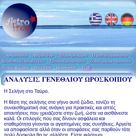
Αστρολογία
Aστρολόγοι
Τα άστρα τώρα
Γενέθλιο ωροσκόπιο
Προσωπικές προβλέψεις
Ερωτική συναστρία
Ζώδια χαρακτηριστικά
Παιδιά & ζώδια
Παιχνίδια
Ωροσκόπος
Club
ΑΝΑΛΥΣΙΣ ΓΕΝΕΘΛΙΟΥ ΩΡΟΣΚΟΠΙΟΥ
Η Σελήνη στο Ταύρο.
Η θέση της σελήνης στο γήινο αυτό ζώδιο, τονίζει τη
συναισθηματική σας ανάγκη για πρακτικές και απτές
απαντήσεις που χρειάζεστε στην ζωή, ώστε να αισθάνεστε
καλά. Οι επιλογές που σας δίνουν ασφάλεια και
σταθερότητα γίνονται οι αγαπημένες σας συνήθειες. Αργείτε
να αποφασίσετε αλλά όταν οι αποφάσεις σας παρθούν τότε
πολύ δύσκολα θα τις αλλάξετε. Είστε φιλότιμοι,