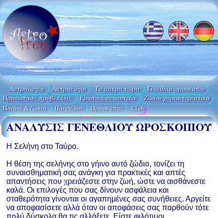
Αστρολογία
Aστρολόγοι
Τα άστρα τώρα
Γενέθλιο ωροσκόπιο
Προσωπικές προβλέψεις
Ερωτική συναστρία
Ζώδια χαρακτηριστικά
Παιδιά & ζώδια
Παιχνίδια
Ωροσκόπος
Club
ΑΝΑΛΥΣΙΣ ΓΕΝΕΘΛΙΟΥ ΩΡΟΣΚΟΠΙΟΥ
Η Σελήνη στο Ταύρο.
Η θέση της σελήνης στο γήινο αυτό ζώδιο, τονίζει τη
συναισθηματική σας ανάγκη για πρακτικές και απτές
απαντήσεις που χρειάζεστε στην ζωή, ώστε να αισθάνεστε
καλά. Οι επιλογές που σας δίνουν ασφάλεια και
σταθερότητα γίνονται οι αγαπημένες σας συνήθειες. Αργείτε
να αποφασίσετε αλλά όταν οι αποφάσεις σας παρθούν τότε
πολύ δύσκολα θα τις αλλάξετε. Είστε φιλότιμοι,