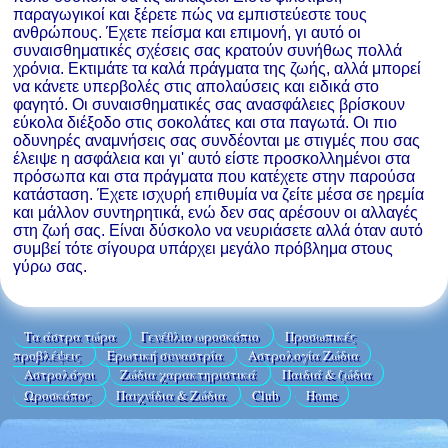
παραγωγικοί και ξέρετε πώς να εμπιστεύεστε τους
ανθρώπους. Έχετε πείσμα και επιμονή, γι αυτό οι
συναισθηματικές σχέσεις σας κρατούν συνήθως πολλά
χρόνια. Εκτιμάτε τα καλά πράγματα της ζωής, αλλά μπορεί
να κάνετε υπερβολές στις απολαύσεις και ειδικά στο
φαγητό. Οι συναισθηματικές σας ανασφάλειες βρίσκουν
εύκολα διέξοδο στις σοκολάτες και στα παγωτά. Οι πιο
οδυνηρές αναμνήσεις σας συνδέονται με στιγμές που σας
έλειψε η ασφάλεια και γι' αυτό είστε προσκολλημένοι στα
πρόσωπα και στα πράγματα που κατέχετε στην παρούσα
κατάσταση. Έχετε ισχυρή επιθυμία να ζείτε μέσα σε ηρεμία
και μάλλον συντηρητικά, ενώ δεν σας αρέσουν οι αλλαγές
στη ζωή σας. Είναι δύσκολο να νευριάσετε αλλά όταν αυτό
συμβεί τότε σίγουρα υπάρχει μεγάλο πρόβλημα στους
γύρω σας.
Τα άστρα τώρα
Γενέθλιο ωροσκόπιο
Προσωπικές
προβλέψεις
Ερωτική συναστρία
Αστρολογία Ζώδια
Aστρολόγοι
Ζώδια χαρακτηριστικά
Παιδιά & ζώδια
Ωροσκόπος
Παιχνίδια & Ζώδια
Club
Home