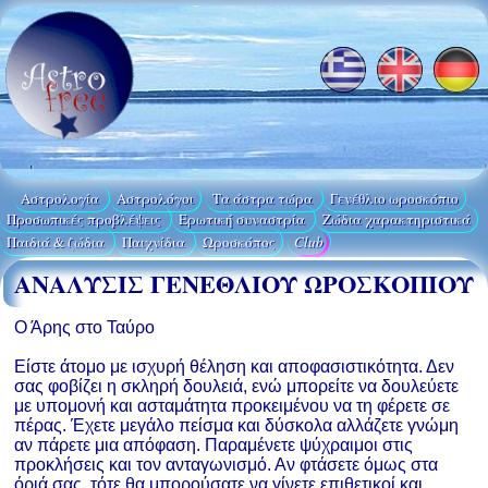
Αστρολογία
Aστρολόγοι
Τα άστρα τώρα
Γενέθλιο ωροσκόπιο
Προσωπικές προβλέψεις
Ερωτική συναστρία
Ζώδια χαρακτηριστικά
Παιδιά & ζώδια
Παιχνίδια
Ωροσκόπος
Club
ΑΝΑΛΥΣΙΣ ΓΕΝΕΘΛΙΟΥ ΩΡΟΣΚΟΠΙΟΥ
Ο Άρης στο Ταύρο
Είστε άτομο με ισχυρή θέληση και αποφασιστικότητα. Δεν
σας φοβίζει η σκληρή δουλειά, ενώ μπορείτε να δουλεύετε
με υπομονή και ασταμάτητα προκειμένου να τη φέρετε σε
πέρας. Έχετε μεγάλο πείσμα και δύσκολα αλλάζετε γνώμη
αν πάρετε μια απόφαση. Παραμένετε ψύχραιμοι στις
προκλήσεις και τον ανταγωνισμό. Αν φτάσετε όμως στα
όριά σας, τότε θα μπορούσατε να γίνετε επιθετικοί και