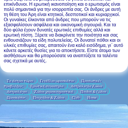
επικίνδυνοι. Η ερωτική ικανοποίηση και ο ερωτισμός είναι
πολύ σημαντικά για την ισορροπία σας. Οι άνδρες με αυτή
τη θέση του Άρη είναι κτητικοί, δεσποτικοί και κυριαρχικοί.
Οι γυναίκες έλκονται από άνδρες που μπορούν να τις
εξασφαλίσουν ασφάλεια και οικονομική σιγουριά. Και τα
δύο φύλα έχουν δυνατές ερωτικές επιθυμίες αλλά και
ερωτική πίστη. Ξέρετε να διακρίνετε την ποιότητα και σας
ενθουσιάζουν τα είδη πολυτελείας. Οι δυνατοί πόθοι και οι
υλικές επιθυμίες σας, απαιτούν ένα καλό εισόδημα, γι΄ αυτό
κάνετε αρκετές θυσίες για το αποκτήσετε. Είστε άτομο των
αισθήσεων και θα μπορούσατε να αναπτύξετε τα ταλέντα
σας σχετικά με αυτές.
Τα άστρα τώρα
Γενέθλιο ωροσκόπιο
Προσωπικές
προβλέψεις
Ερωτική συναστρία
Αστρολογία Ζώδια
Aστρολόγοι
Ζώδια χαρακτηριστικά
Παιδιά & ζώδια
Ωροσκόπος
Παιχνίδια & Ζώδια
Club
Home