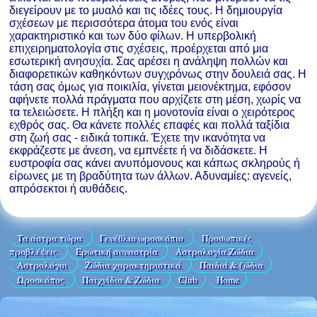
διεγείρουν με το μυαλό και τις ιδέες τους. Η δημιουργία
σχέσεων με περισσότερα άτομα του ενός είναι
χαρακτηριστικό και των δύο φίλων. Η υπερβολική
επιχειρηματολογία στις σχέσεις, προέρχεται από μια
εσωτερική ανησυχία. Σας αρέσει η ανάληψη πολλών και
διαφορετικών καθηκόντων συγχρόνως στην δουλειά σας. Η
τάση σας όμως για ποικιλία, γίνεται μειονέκτημα, εφόσον
αφήνετε πολλά πράγματα που αρχίζετε στη μέση, χωρίς να
τα τελειώσετε. Η πλήξη και η μονοτονία είναι ο χειρότερος
εχθρός σας. Θα κάνετε πολλές επαφές και πολλά ταξίδια
στη ζωή σας - ειδικά τοπικά. Έχετε την ικανότητα να
εκφράζεστε με άνεση, να εμπνέετε ή να διδάσκετε. Η
ευστροφία σας κάνει ανυπόμονους και κάπως σκληρούς ή
είρωνες με τη βραδύτητα των άλλων. Αδυναμίες: αγενείς,
απρόσεκτοι ή αυθάδεις.
Τα άστρα τώρα
Γενέθλιο ωροσκόπιο
Προσωπικές
προβλέψεις
Ερωτική συναστρία
Αστρολογία Ζώδια
Aστρολόγοι
Ζώδια χαρακτηριστικά
Παιδιά & ζώδια
Ωροσκόπος
Παιχνίδια & Ζώδια
Club
Home