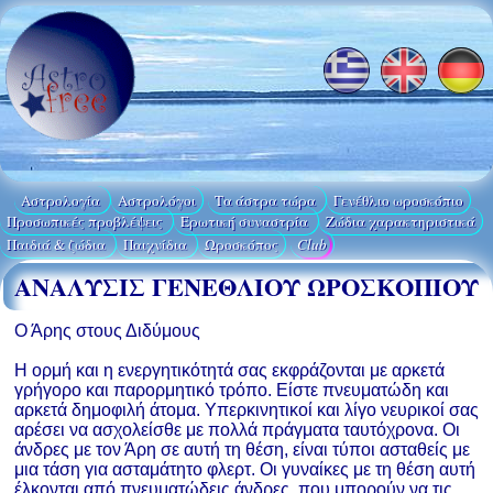
Αστρολογία
Aστρολόγοι
Τα άστρα τώρα
Γενέθλιο ωροσκόπιο
Προσωπικές προβλέψεις
Ερωτική συναστρία
Ζώδια χαρακτηριστικά
Παιδιά & ζώδια
Παιχνίδια
Ωροσκόπος
Club
ΑΝΑΛΥΣΙΣ ΓΕΝΕΘΛΙΟΥ ΩΡΟΣΚΟΠΙΟΥ
Ο Άρης στους Διδύμους
Η ορμή και η ενεργητικότητά σας εκφράζονται με αρκετά
γρήγορο και παρορμητικό τρόπο. Είστε πνευματώδη και
αρκετά δημοφιλή άτομα. Υπερκινητικοί και λίγο νευρικοί σας
αρέσει να ασχολείσθε με πολλά πράγματα ταυτόχρονα. Οι
άνδρες με τον Άρη σε αυτή τη θέση, είναι τύποι ασταθείς με
μια τάση για ασταμάτητο φλερτ. Οι γυναίκες με τη θέση αυτή
έλκονται από πνευματώδεις άνδρες, που μπορούν να τις